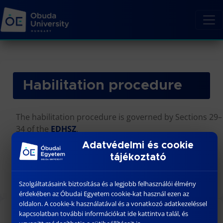
Habilitation procedure
The habilitation procedure is governed by Sections 29–
34 of the
EDHSZ
.
Adatvédelmi és cookie
The
tájékoztató
minimum requirements are set forth in Annex H2)
of the EDHSZ.
Szolgáltatásaink biztosítása és a legjobb felhasználói élmény
érdekében az Óbudai Egyetem cookie-kat használ ezen az
oldalon. A cookie-k használatával és a vonatkozó adatkezeléssel
kapcsolatban további információkat ide kattintva talál, és