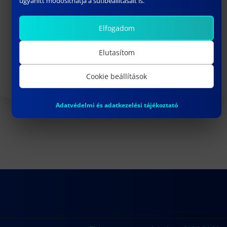
ugyanitt módosíthatja a sütibeállításait is.
ADDITIONAL LINKS
Elfogadom
Doctoral defenses
Elutasítom
Habilitations
Cookie beállítások
Adatvédelmi és adatkezelési tájékoztató