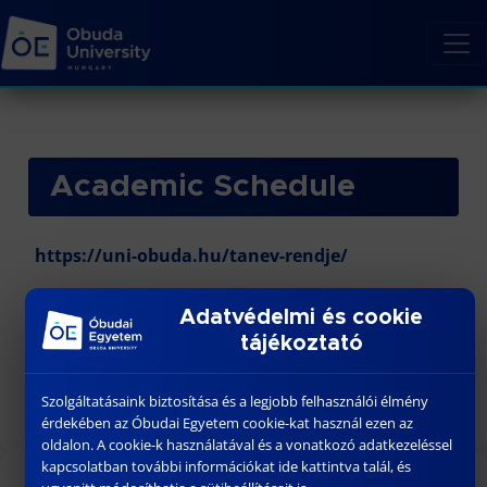
Academic Schedule
https://uni-obuda.hu/tanev-rendje/
In addition:
Adatvédelmi és cookie
Application deadline: May 27, 2026.
tájékoztató
Comprehensive exam date: June 25, 2026.
Halftime reports will be on 26-27 May, 2026.
Szolgáltatásaink biztosítása és a legjobb felhasználói élmény
érdekében az Óbudai Egyetem cookie-kat használ ezen az
oldalon. A cookie-k használatával és a vonatkozó adatkezeléssel
kapcsolatban további információkat ide kattintva talál, és