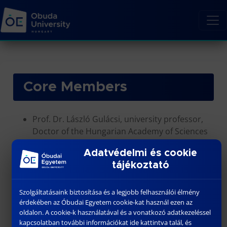
Core Members
Prof. Dr. László Gulácsi, university professor,
Doctor of the Hungarian Academy of Sciences
–
CV
Adatvédelmi és cookie
Prof. Dr. Márta Péntek, DSc, university
tájékoztató
professor –
CV
Prof. Dr. Péter Karácsony, university professor
–
CV
Szolgáltatásaink biztosítása és a legjobb felhasználói élmény
érdekében az Óbudai Egyetem cookie-kat használ ezen az
Prof. Dr. Mónika Garai-Fodor
oldalon. A cookie-k használatával és a vonatkozó adatkezeléssel
Dr. habil Zsombor János Zrubka –
CV
kapcsolatban további információkat ide kattintva talál, és