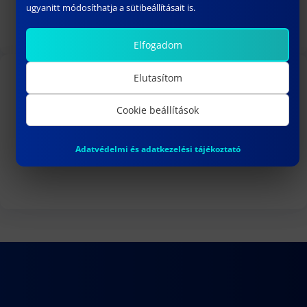
Dr. habil Szilárd Berke –
CV
ugyanitt módosíthatja a sütibeállításait is.
Dr. habil Orsolya Szigeti –
CV
Elfogadom
Elutasítom
ADDITIONAL LINKS
Cookie beállítások
Doctoral defenses
Adatvédelmi és adatkezelési tájékoztató
Habilitations