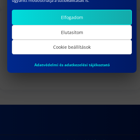
ugyanitt módosíthatja a sütibeállításait is.
Elfogadom
TOVÁBBI LINKEK
Elutasítom
Felvételi hirdetmény
Cookie beállítások
Doktori védések
Habilitációk
Adatvédelmi és adatkezelési tájékoztató