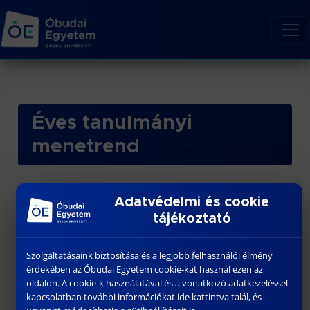
Éves tanulmányi
menetrend
https://uni-obuda.hu/tanev-rendje/
Adatvédelmi és cookie
Emellett:
tájékoztató
Felvételi jelentkezés határideje: 2026.05.27.
Szolgáltatásaink biztosítása és a legjobb felhasználói élmény
Komplex vizsga időpontja: 2026.06.25.
érdekében az Óbudai Egyetem cookie-kat használ ezen az
A féléves beszámolók megtartására május 26-án
oldalon. A cookie-k használatával és a vonatkozó adatkezeléssel
és 27-én kerül sor.
kapcsolatban további információkat ide kattintva talál, és