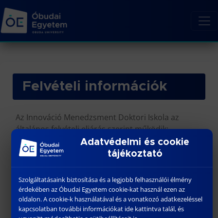
Felvételi információk
Az Innováció Menedzsment Doktori Iskola az
általános felvételi eljárás szerint működik:
Adatvédelmi és cookie
https://doktori.uni-obuda.hu/
tájékoztató
Külön jelentkezési lapra nincs szükség, a hivatalos
jelentkezési felületen várjuk a jelentkezéseket,
Szolgáltatásaink biztosítása és a legjobb felhasználói élmény
érdekében az Óbudai Egyetem cookie-kat használ ezen az
egyéb dokumentumok feltöltésére külön nincs
oldalon. A cookie-k használatával és a vonatkozó adatkezeléssel
szükség.
kapcsolatban további információkat ide kattintva talál, és