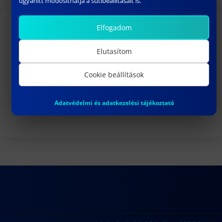
ugyanitt módosíthatja a sütibeállításait is.
Elfogadom
TOVÁBBI LINKEK
Elutasítom
Felvételi hirdetmény
Cookie beállítások
Doktori védések
Habilitációk
Adatvédelmi és adatkezelési tájékoztató