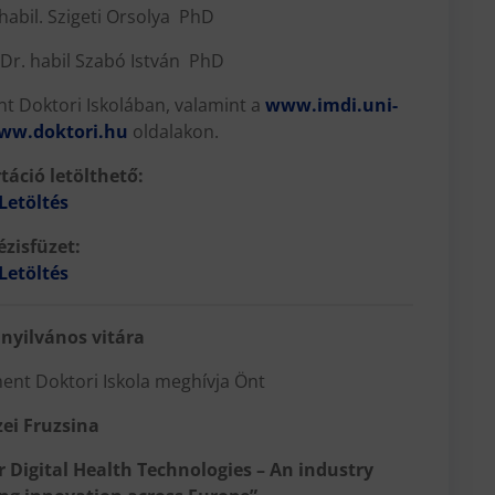
habil. Szigeti Orsolya PhD
Dr. habil Szabó István PhD
 Doktori Iskolában, valamint a
www.imdi.uni-
ww.doktori.hu
oldalakon.
táció letölthető:
Letöltés
ézisfüzet:
Letöltés
nyilvános vitára
nt Doktori Iskola meghívja Önt
ei Fruzsina
 Digital Health Technologies – An industry