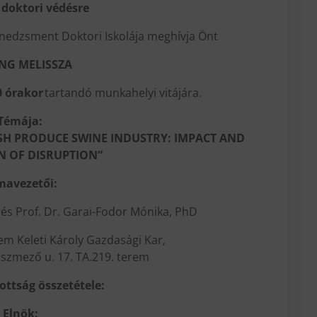
doktori védésre
nedzsment Doktori Iskolája meghívja Önt
ING MELISSZA
0 órakor
tartandó munkahelyi vitájára.
Témája:
ESH PRODUCE SWINE INDUSTRY: IMPACT AND
N OF DISRUPTION”
mavezetői:
D és Prof. Dr. Garai-Fodor Mónika, PhD
m Keleti Károly Gazdasági Kar,
szmező u. 17. TA.219. terem
zottság összetétele:
Elnök: