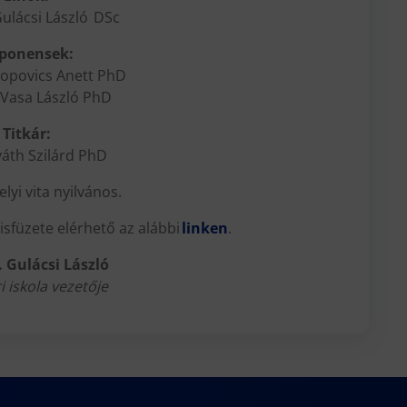
Gulácsi László DSc
ponensek:
 Popovics Anett PhD
. Vasa László PhD
Titkár:
váth Szilárd PhD
yi vita nyilvános.
zisfüzete elérhető az alábbi
linken
.
. Gulácsi László
i iskola vezetője