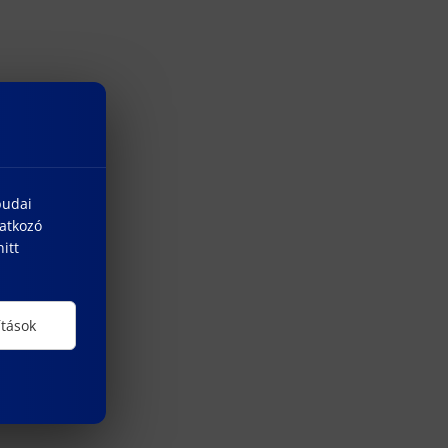
budai
natkozó
itt
ítások