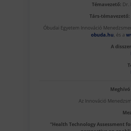
Témavezető:
Dr. 
Társ-témavezető:
Óbudai Egyetem Innováció Menedzsment
obuda.hu
, és a
w
A disszer
T
Meghívó 
Az Innováció Menedzsme
Mez
“Health Technology Assessment for