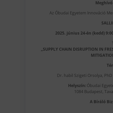
Meghívó 
Az Óbudai Egyetem Innováció Me
SALL
2025. június 24-én (kedd) 9:0
„SUPPLY CHAIN DISRUPTION IN FR
MITIGATIO
Té
Dr. habil Szigeti Orsolya, Ph
Helyszín:
Óbudai Egyete
1084 Budapest, Tava
A Bíráló Bi