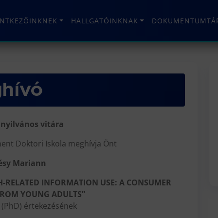
ENTKEZŐINKNEK
HALLGATÓINKNAK
DOKUMENTUMTÁ
hívó
nyilvános vitára
nt Doktori Iskola meghívja Önt
ésy Mariann
LTH-RELATED INFORMATION USE: A CONSUMER
 FROM YOUNG ADULTS”
 (PhD) értekezésének