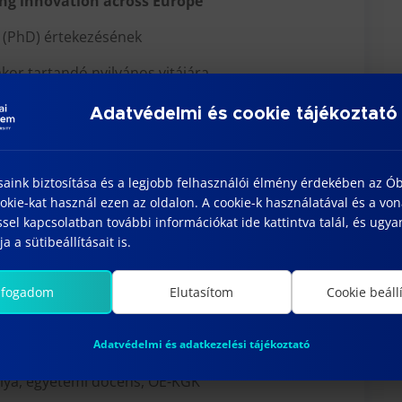
ing innovation across Europe”
 (PhD) értekezésének
kor tartandó nyilvános vitájára.
Gazdasági Kar, 1084 Budapest, Tavaszmező u. 17.
Adatvédelmi és cookie tájékoztató
. 122 terem
zottság összetétele:
saink biztosítása és a legjobb felhasználói élmény érdekében az Ó
Elnök:
kie-kat használ ezen az oldalon. A cookie-k használatával és a vo
sel kapcsolatban további információkat ide kattintva talál, és ugyan
Mónika, egyetemi tanár, ÓE-KGK
a a sütibeállításait is.
Tagok:
rea, egyetemi tanár, ÓE-KGK
lfogadom
Elutasítom
Cookie beáll
K, Tehetséggondozási Iroda, irodavezető
lweis Egyetem, Fogpótlástani Klinika
Adatvédelmi és adatkezelési tájékoztató
Titkár:
solya, egyetemi docens, ÓE-KGK