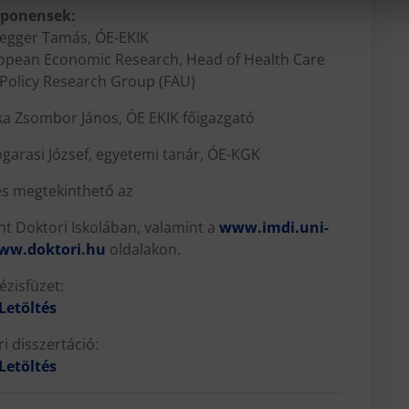
ponensek:
degger Tamás, ÓE-EKIK
uropean Economic Research, Head of Health Care
Policy Research Group (FAU)
ka Zsombor János, ÓE EKIK főigazgató
ogarasi József, egyetemi tanár, ÓE-KGK
és megtekinthető az
 Doktori Iskolában, valamint a
www.imdi.uni-
ww.doktori.hu
oldalakon.
ézisfüzet:
Letöltés
i disszertáció:
Letöltés