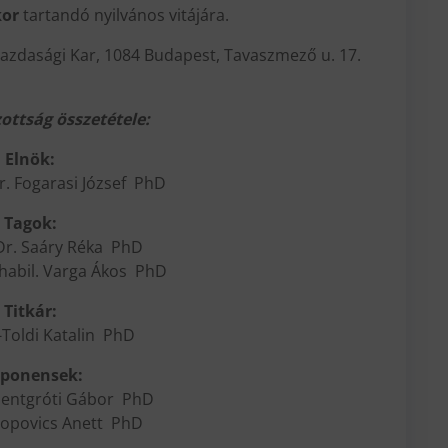
kor
tartandó nyilvános vitájára.
azdasági Kar, 1084 Budapest, Tavaszmező u. 17.
zottság összetétele:
Elnök:
r. Fogarasi József PhD
Tagok:
 Dr. Saáry Réka PhD
 habil. Varga Ákos PhD
Titkár:
-Toldi Katalin PhD
ponensek:
zentgróti Gábor PhD
 Popovics Anett PhD