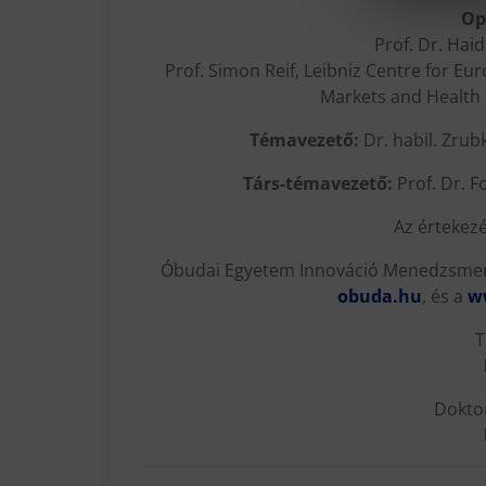
Op
Prof. Dr. Hai
Prof. Simon Reif, Leibniz Centre for E
Markets and Health 
Témavezető:
Dr. habil. Zrub
Társ-témavezető:
Prof. Dr. F
Az értekez
Óbudai Egyetem Innováció Menedzsment
obuda.hu
, és a
w
T
Doktor