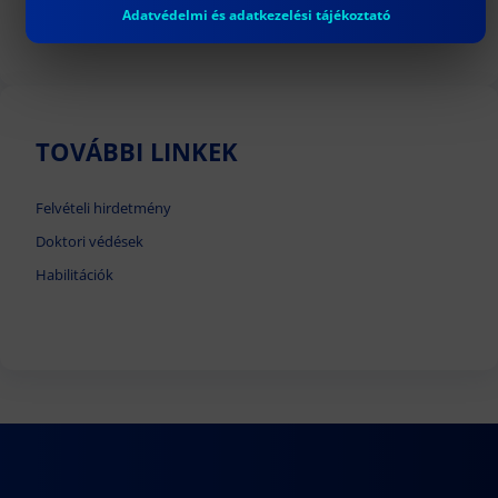
tanácskozási jogú tagja Hallgatói
Adatvédelmi és adatkezelési tájékoztató
Önkormányzat delegáltja (1 fő).
TOVÁBBI LINKEK
Felvételi hirdetmény
Doktori védések
Habilitációk