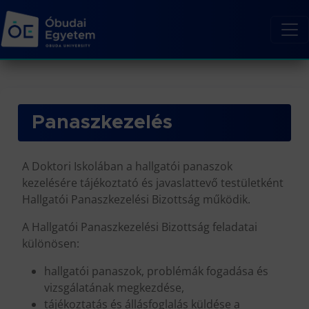
Panaszkezelés
A Doktori Iskolában a hallgatói panaszok
kezelésére tájékoztató és javaslattevő testületként
Hallgatói Panaszkezelési Bizottság működik.
A Hallgatói Panaszkezelési Bizottság feladatai
különösen:
hallgatói panaszok, problémák fogadása és
vizsgálatának megkezdése,
tájékoztatás és állásfoglalás küldése a