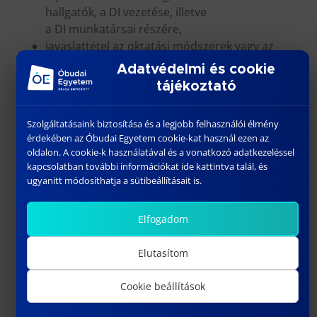
hallgatók, a DI vezetése, illetve
a DI munkatársai részére,
javaslattétel az oktatási módszerek vagy az
oktatói munka minőségének fejlesztésére,
Adatvédelmi és cookie
félévente beszámoló készítése a DI vezető
tájékoztató
részére a doktoranduszi panaszok minőségi,
mennyiségi változásairól, összetételéről,
Szolgáltatásaink biztosítása és a legjobb felhasználói élmény
elemzéséről.
érdekében az Óbudai Egyetem cookie-kat használ ezen az
oldalon. A cookie-k használatával és a vonatkozó adatkezeléssel
A Hallgatói Panaszkezelési Bizottság 3 szavazati
kapcsolatban további információkat ide kattintva talál, és
joggal és 1 tanácskozási joggal rendelkező főből
ugyanitt módosíthatja a sütibeállításait is.
áll.
Elfogadom
Szavazati jogú tagjai:
a DI elnök (1 fő),
Elutasítom
DI elnök-helyettes (1fő),
DI által jelölt DI törzstag (1 fő),
Cookie beállítások
Hallgatói Panaszkezelő Bizottság állandó