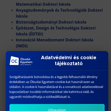
Matematikai Doktori Iskola
Anyagtudományok és Technológiák Doktori
Iskola
Biztonságtudományi Doktori Iskola
Építészet, Design és Technológia Doktori
Iskola (ÉDTDI)
Innováció Menedzsment Doktori Iskola
(IMDI)
keretében állami ösztöndíjas teljes idejű nappali
Adatvédelmi és cookie
munkarendű szervezett képzési rendben,
tájékoztató
önköltséges teljes idejű nappali munkarendű
szervezett képzési rendben (kivéve ATDI, ÉDTDI,
Szolgáltatásaink biztosítása és a legjobb felhasználói élmény
IMDI), önköltséges részidős levelező munkarendű
érdekében az Óbudai Egyetem cookie-kat használ ezen az
szervezett képzési rendben (kivéve ÉDTDI),
oldalon. A cookie-k használatával és a vonatkozó adatkezeléssel
államilag további ösztöndíjjal támogatott
kapcsolatban további információkat ide kattintva talál, és
ugyanitt módosíthatja a sütibeállításait is.
„Kooperatív Doktori Képzés” formájában,
önköltséges kutatói kiválósági doktori képzés
formában (kivéve ATDI, ÉDTDI), valamint egyéni
Elfogadom