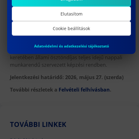
felkészülés formájában.
Elutasítom
Továbbá DLA fokozat megszerzésére irányuló
doktori képzés indul az
Cookie beállítások
Építészet, Design és Technológia Doktori
Iskola (ÉDTDI)
Adatvédelmi és adatkezelési tájékoztató
keretében állami ösztöndíjas teljes idejű nappali
munkarendű szervezett képzési rendben.
Jelentkezési határidő: 2026,
május 27. (szerda)
További részletek a
Felvételi felhívásban
.
TOVÁBBI LINKEK