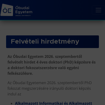
Felvételi hirdetmény
Az Óbudai Egyetem 2026. szeptembertől
felvételt hirdet 4 éves doktori (PhD) képzésre és
a doktori fokozatszerzésre való egyéni
felkészülésre.
Az Óbudai Egyetemen 2026. szeptembertől PhD
fokozat megszerzésére irányuló doktori képzés
indul az
Alkalmazott Informatikai és Alkalmazott