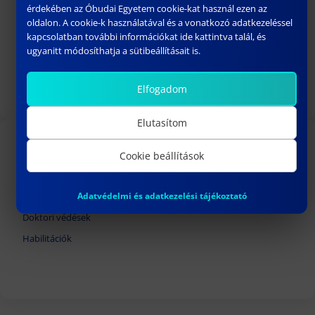
érdekében az Óbudai Egyetem cookie-kat használ ezen az
oldalon. A cookie-k használatával és a vonatkozó adatkezeléssel
Az ÓE Adatvédelmi Szabályzata
kapcsolatban további információkat ide kattintva talál, és
ugyanitt módosíthatja a sütibeállításait is.
Doktorandusz Önkormányzat Alapszabálya
Az ÓE Esélyegyenlőségi szabályzata
Elfogadom
Elutasítom
Cookie beállítások
TOVÁBBI LINKEK
Adatvédelmi és adatkezelési tájékoztató
Felvételi hirdetmény
Doktori védések
Habilitációk